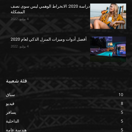
دراسة 2020: الانخراط الوهمي ليس سوى نصف
المشكلة
4 يوليو، 2022
أفضل أدوات وميزات المنزل الذكي لعام 2020
4 يوليو، 2022
فئة شعبية
10
سباق
8
فيديو
5
يسافر
5
الداخلية
5
هندسة عامة