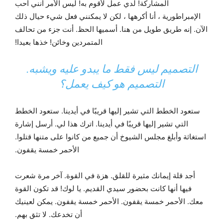
المشاركة! لدي عمل لأقوم به! ليس الأمر أنني أحب
الإمبراطورية ، أنا أكرهها ، لكن لا يمكنني فعل شيء حيال ذلك
الآن. إنه طريق طويل من هنا. أسميها الحظ. أنت جزء من تحالف
المتمردين وخائن! خذها بعيدا!
التصميم ليس فقط ما يبدو عليه ويشبه.
التصميم هو كيف يعمل؟
ستعود الخطط التي تشير إليها قريبًا في أيدينا. ستعود الخطط
التي تشير إليها قريبًا في أيدينا. اترك هذا لي. أرسل إشارة
استغاثة وأبلغ مجلس الشيوخ أن جميع من كانوا على متنها قتلوا.
الأحمر خمسة يقفون.
أجد قلة إيمانك مثيرة للقلق. هزة في القوة. آخر مرة شعرت
فيها أنها كانت بحضور سيدي القديم. يا لوك! قد تكون القوة
معك. الأحمر خمسة يقفون. الأحمر خمسة يقفون. يمكن لعينيك
أن تخدعك. لا تثق بهم.