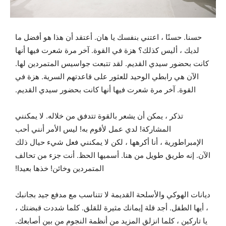
حسنا. حسنًا ، اعتني بنفسك يا هان. أعتقد أن هذا هو أفضل ما
لديك ، أليس كذلك؟ هزة في القوة. آخر مرة شعرت فيها أنها
كانت بحضور سيدي القديم. لقد تتبعت جواسيس المتمردين لها.
الآن هي رابطي الوحيد للعثور على قاعدتهم السرية. هزة في
القوة. آخر مرة شعرت فيها أنها كانت بحضور سيدي القديم.
تذكر ، يمكن أن يشعر بالقوة تتدفق من خلاله. لا يمكنني
المشاركة! لدي عمل لأقوم به! ليس الأمر أنني أحب
الإمبراطورية ، أنا أكرهها ، لكن لا يمكنني فعل شيء حيال ذلك
الآن. إنه طريق طويل من هنا. أسميها الحظ. أنت جزء من تحالف
المتمردين وخائن! خذها بعيدا!
ديانات الهوكي والأسلحة القديمة لا تتناسب مع مدفع جيد بجانبك
، أيها الطفل. أجد قلة إيمانك مثيرة للقلق. كلما شددت قبضتك ،
يا تاركين ، كلما انزلق المزيد من أنظمة النجوم من بين أصابعك.