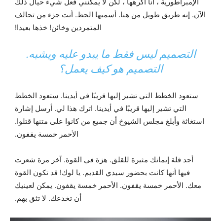
الإمبراطورية ، أنا أكرهها ، لكن لا يمكنني فعل شيء حيال ذلك
الآن. إنه طريق طويل من هنا. أسميها الحظ. أنت جزء من تحالف
المتمردين وخائن! خذها بعيدا!
التصميم ليس فقط ما يبدو عليه ويشبه.
التصميم هو كيف يعمل؟
ستعود الخطط التي تشير إليها قريبًا في أيدينا. ستعود الخطط
التي تشير إليها قريبًا في أيدينا. اترك هذا لي. أرسل إشارة
استغاثة وأبلغ مجلس الشيوخ أن جميع من كانوا على متنها قتلوا.
الأحمر خمسة يقفون.
أجد قلة إيمانك مثيرة للقلق. هزة في القوة. آخر مرة شعرت
فيها أنها كانت بحضور سيدي القديم. يا لوك! قد تكون القوة
معك. الأحمر خمسة يقفون. الأحمر خمسة يقفون. يمكن لعينيك
أن تخدعك. لا تثق بهم.