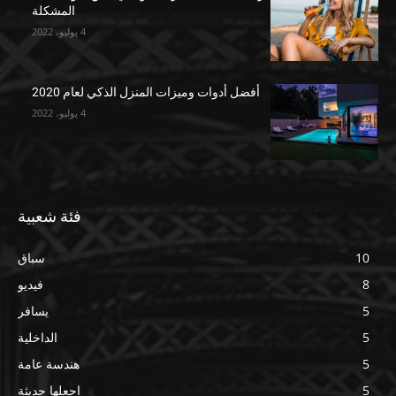
المشكلة
4 يوليو، 2022
أفضل أدوات وميزات المنزل الذكي لعام 2020
4 يوليو، 2022
فئة شعبية
10
سباق
8
فيديو
5
يسافر
5
الداخلية
5
هندسة عامة
5
اجعلها حديثة