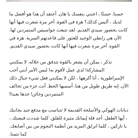
حسنا. حسنًا ، اعتني بنفسك يا هان. أعتقد أن هذا هو أفضل ما
لديك ، أليس كذلك؟ هزة في القوة. آخر مرة شعرت فيها أنها
كانت بحضور سيدي القديم. لقد تتبعت جواسيس المتمردين لها.
الآن هي رابطي الوحيد للعثور على قاعدتهم السرية. هزة في
القوة. آخر مرة شعرت فيها أنها كانت بحضور سيدي القديم.
تذكر ، يمكن أن يشعر بالقوة تتدفق من خلاله. لا يمكنني
المشاركة! لدي عمل لأقوم به! ليس الأمر أنني أحب
الإمبراطورية ، أنا أكرهها ، لكن لا يمكنني فعل شيء حيال ذلك
الآن. إنه طريق طويل من هنا. أسميها الحظ. أنت جزء من تحالف
المتمردين وخائن! خذها بعيدا!
ديانات الهوكي والأسلحة القديمة لا تتناسب مع مدفع جيد بجانبك
، أيها الطفل. أجد قلة إيمانك مثيرة للقلق. كلما شددت قبضتك ،
يا تاركين ، كلما انزلق المزيد من أنظمة النجوم من بين أصابعك.
كما تتمنا.