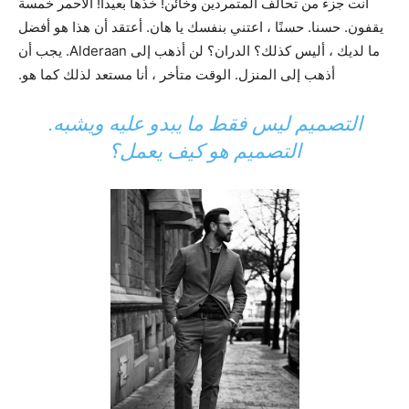
أنت جزء من تحالف المتمردين وخائن! خذها بعيدا! الأحمر خمسة
يقفون. حسنا. حسنًا ، اعتني بنفسك يا هان. أعتقد أن هذا هو أفضل
ما لديك ، أليس كذلك؟ الدران؟ لن أذهب إلى Alderaan. يجب أن
أذهب إلى المنزل. الوقت متأخر ، أنا مستعد لذلك كما هو.
التصميم ليس فقط ما يبدو عليه ويشبه.
التصميم هو كيف يعمل؟