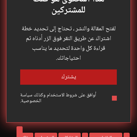
في عمود
“وما زلنا نخطو حولها”.....
للمشتركين
الداعمين
“وما زلنا نخطو حولها”.....
ونظرا لأن "آيفون إس إي" الجديد فيه ذاكرة وصول...
ونظرا لأن "آيفون إس إي" الجديد فيه ذاكرة وصول...
دعم واحد
لواحد
لفتح المقالة والنشر ، تحتاج إلى تحديد خطة
والدردشة
اشتراك عن طريق النقر فوق الزر أدناه ثم
أن تصبح
قراءة كل واحدة لتحديد ما يناسب
عضوًا مشرفًا
في البرنامج
احتياجاتك.
دعمنا لتقديم
يشترك
أخبار أسرع
أوافق على
شروط الاستخدام
وكذلك
سياسة
إشترك
إشترك
إشترك
اختر بين
الآن
الآن
الآن
الخصوصية.
الاشتراكات
الشهرية
والسنوية
سنوي
شهريا