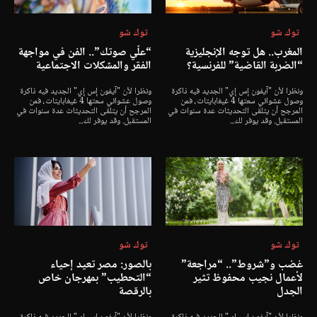
توك شو
توك شو
المغرب.. هل توجه الإنجليزية
“علّي صوتك”.. الفن في مواجهة
“الضربة القاضية” للفرنسية؟
الفقر والمشكلات الاجتماعية
ونظرا لأن "آيفون إس إي" الجديد فيه ذاكرة
ونظرا لأن "آيفون إس إي" الجديد فيه ذاكرة
وصول عشوائي سعتها 4 غيغابايتات، فمن
وصول عشوائي سعتها 4 غيغابايتات، فمن
المرجح أن يتلقى التحديثات عدة سنوات في
المرجح أن يتلقى التحديثات عدة سنوات في
المستقبل. وقد يوفر لك...
المستقبل. وقد يوفر لك...
توك شو
توك شو
غضب و”شروط”.. “مراجعة”
بالصور: مصر تعيد إحياء
لأعمال نجيب محفوظ تثير
“التحطيب” بمهرجان خاص
الجدل
بالرقصة