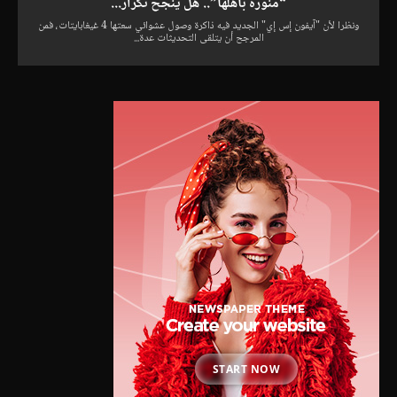
“منورة بأهلها”.. هل ينجح تكرار...
ونظرا لأن "آيفون إس إي" الجديد فيه ذاكرة وصول عشوائي سعتها 4 غيغابايتات، فمن
المرجح أن يتلقى التحديثات عدة...
START NOW