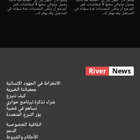
ونظرا لأن "آيفون إس إي" الجديد فيه ذاكرة
ونظرا لأن "آيفون إس إي" الجديد فيه ذاكرة
وصول عشوائي سعتها 4 غيغابايتات، فمن
وصول عشوائي سعتها 4 غيغابايتات، فمن
المرجح أن يتلقى التحديثات عدة سنوات في
المرجح أن يتلقى التحديثات عدة سنوات في
المستقبل. وقد يوفر لك...
المستقبل. وقد يوفر لك...
River
News
الانخراط في الجهود الإنسانية
جمعياتنا الخيرية
كيف تتبرع
شراء تذكرة لبرنامج حواري
تساهم في قضية
بؤر التبرع المتعددة
اتفاقية الخصوصية
الدعم
الأحكام والشروط