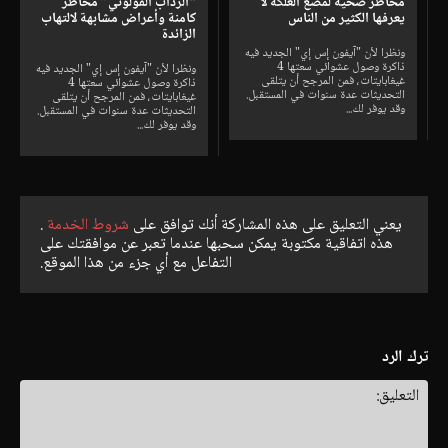
مخاطر صحية لمضغ العلكة لا
“الرداب القولوني” مخاطر
يعرفها الكثير من الناس
كامنة وأعراض مشابهة لالتهاب
الزائدة
ونظرا لأن "آيفون إس إي" الجديد فيه
ذاكرة وصول عشوائي سعتها 4
ونظرا لأن "آيفون إس إي" الجديد فيه
غيغابايتات، فمن المرجح أن يتلقى
ذاكرة وصول عشوائي سعتها 4
التحديثات عدة سنوات في المستقبل.
غيغابايتات، فمن المرجح أن يتلقى
وقد يوفر لك...
التحديثات عدة سنوات في المستقبل.
وقد يوفر لك...
يعني التعليق على هذه المشاركة أنك توافق على
شروط الخدمة
.
هذه اتفاقية مكتوبة يمكن سحبها عندما تعبر عن موافقتك على
التفاعل مع أي جزء من هذا الموقع.
ترك الرد