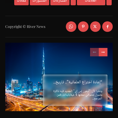
العلامات
المشاركات
المنشورات
مقالات
Copyright © River News
“إعادة اختراع العلمانية”.. تاريخ...
ونظرا لأن "آيفون إس إي" الجديد فيه ذاكرة
وصول عشوائي سعتها 4 غيغابايتات، فمن
المرجح...