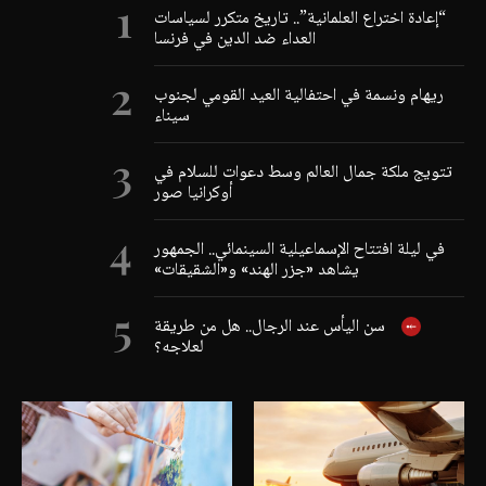
“إعادة اختراع العلمانية”.. تاريخ متكرر لسياسات
العداء ضد الدين في فرنسا
ريهام ونسمة في احتفالية العيد القومي لجنوب
سيناء
تتويج ملكة جمال العالم وسط دعوات للسلام في
أوكرانيا صور
في ليلة افتتاح الإسماعيلية السينمائي.. الجمهور
يشاهد «جزر الهند» و«الشقيقات»
سن اليأس عند الرجال.. هل من طريقة
لعلاجه؟