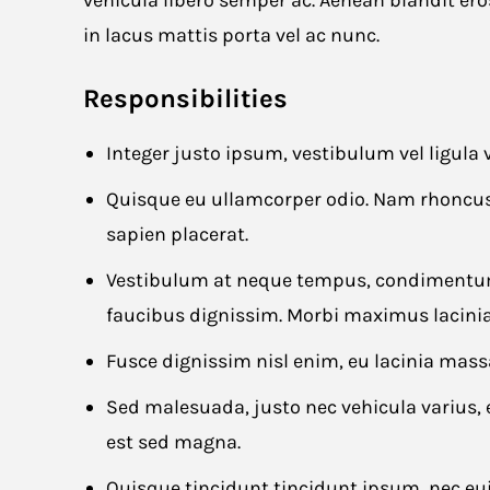
vehicula libero semper ac. Aenean blandit er
in lacus mattis porta vel ac nunc.
Apply for 
Responsibilities
First name
*
Integer justo ipsum, vestibulum vel ligula 
Quisque eu ullamcorper odio. Nam rhoncus
sapien placerat.
Email
*
Vestibulum at neque tempus, condimentum 
faucibus dignissim. Morbi maximus lacinia 
Fusce dignissim nisl enim, eu lacinia massa 
Resume
*
Sed malesuada, justo nec vehicula varius,
est sed magna.
Quisque tincidunt tincidunt ipsum, nec eu