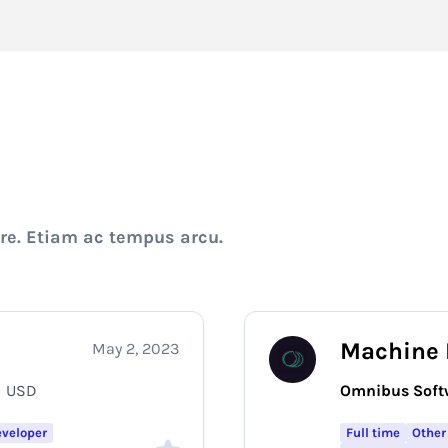
ere. Etiam ac tempus arcu.
Machine 
May 2, 2023
0
USD
Omnibus Soft
eveloper
Full time
Other