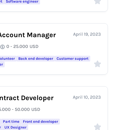
rt
Software engineer
Account Manager
April 19, 2023
0 - 25.000
USD
olunteer
Back end developer
Customer support
er
ntract Developer
April 10, 2023
5.000 - 50.000
USD
Part time
Front end developer
r
UX Designer