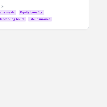
its
any meals
Equity benefits
ble working hours
Life insurance