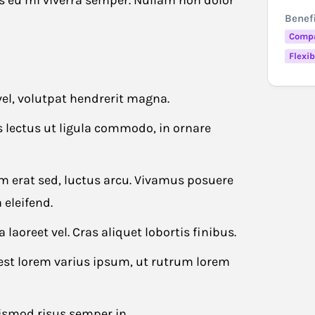
os eu mi viverra semper. Nullam non dolor
Benef
this job
Comp
Flexi
Last name
*
vel, volutpat hendrerit magna.
 lectus ut ligula commodo, in ornare
Phone number
*
erat sed, luctus arcu. Vivamus posuere
eleifend.
laoreet vel. Cras aliquet lobortis finibus.
 est lorem varius ipsum, ut rutrum lorem
ismod risus semper in.