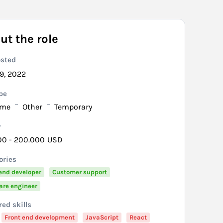
ut the role
osted
19, 2022
pe
ime
Other
Temporary
y
00 - 200.000
USD
ories
end developer
Customer support
are engineer
ed skills
Front end development
JavaScript
React