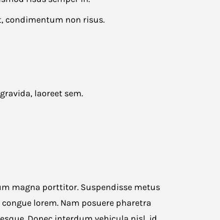
Drag and drop or browse
et, condimentum non risus.
gravida, laoreet sem.
trum magna porttitor. Suspendisse metus
ur congue lorem. Nam posuere pharetra
tesque. Donec interdum vehicula nisl, id