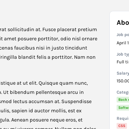
Abo
at sollicitudin at. Fusce placerat pretium
Job p
sit amet posuere porttitor, odio nisl ornare
April 
ecenas faucibus nisi in justo tincidunt
Job ty
ingilla blandit felis a porttitor. Nam non
Full t
Salar
150.0
tique at ut elit. Quisque quam nunc,
ro. Ut bibendum pellentesque arcu in
Categ
Back 
euismod lectus accumsan at. Suspendisse
Softw
is, sapien id auctor mollis, est ex
Requir
ligula. Aenean posuere neque eros, et
CSS