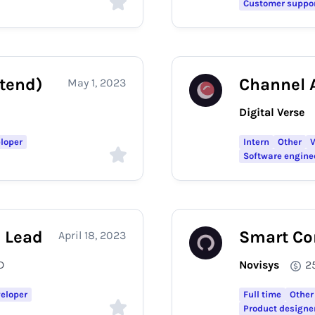
Customer suppo
ntend)
Channel 
May 1, 2023
Digital Verse
eloper
Intern
Other
V
Software engine
e Lead
Smart Co
April 18, 2023
D
Novisys
2
eloper
Full time
Other
Product designe