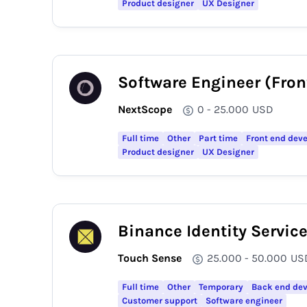
Product designer
UX Designer
Software Engineer (Fro
NextScope
0 - 25.000
USD
Full time
Other
Part time
Front end dev
Product designer
UX Designer
Binance Identity Servic
Touch Sense
25.000 - 50.000
US
Full time
Other
Temporary
Back end dev
Customer support
Software engineer