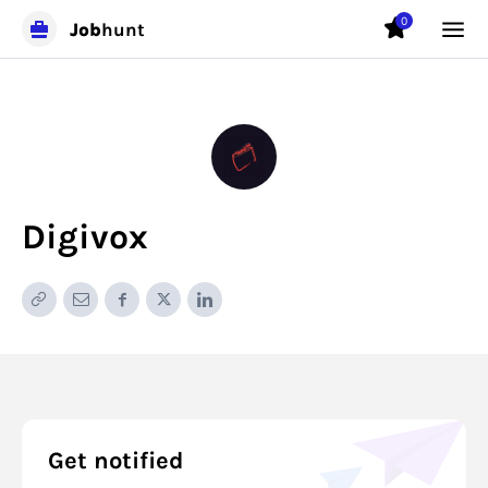
0
Job
hunt
Digivox
Get notified