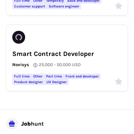
Full time
Other
Temporary
Back end developer
Customer support
Software engineer
Smart Contract Developer
Novisys
25.000 - 50.000
USD
Full time
Other
Part time
Front end developer
Product designer
UX Designer
Job
hunt