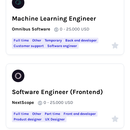
Machine Learning Engineer
Omnibus Software
0 - 25.000
USD
Full time
Other
Temporary
Back end developer
Customer support
Software engineer
Software Engineer (Frontend)
NextScope
0 - 25.000
USD
Full time
Other
Part time
Front end developer
Product designer
UX Designer