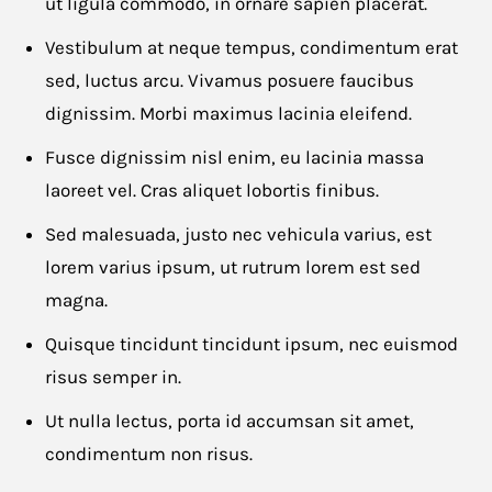
ut ligula commodo, in ornare sapien placerat.
Vestibulum at neque tempus, condimentum erat
Apply for this job
sed, luctus arcu. Vivamus posuere faucibus
dignissim. Morbi maximus lacinia eleifend.
First name
*
Fusce dignissim nisl enim, eu lacinia massa
laoreet vel. Cras aliquet lobortis finibus.
Sed malesuada, justo nec vehicula varius, est
lorem varius ipsum, ut rutrum lorem est sed
Last name
*
magna.
Quisque tincidunt tincidunt ipsum, nec euismod
risus semper in.
Email
*
Ut nulla lectus, porta id accumsan sit amet,
condimentum non risus.