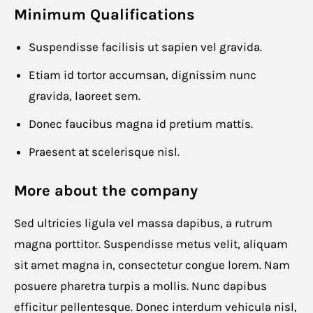
Phone number
*
Minimum Qualifications
Suspendisse facilisis ut sapien vel gravida.
Etiam id tortor accumsan, dignissim nunc
Resume
*
gravida, laoreet sem.
Donec faucibus magna id pretium mattis.
Praesent at scelerisque nisl.
Drag and drop or browse
More about the company
Website URL
Sed ultricies ligula vel massa dapibus, a rutrum
magna porttitor. Suspendisse metus velit, aliquam
sit amet magna in, consectetur congue lorem. Nam
posuere pharetra turpis a mollis. Nunc dapibus
Cancel
efficitur pellentesque. Donec interdum vehicula nisl,