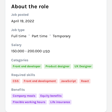
About the role
Job posted
April 19, 2022
Job type
Full time
Part time
Temporary
Salary
150.000 - 200.000
USD
Categories
Front end developer
Product designer
UX Designer
Required skills
CSS
Front end development
JavaScript
React
Benefits
Company meals
Equity benefits
Flexible working hours
Life insurance